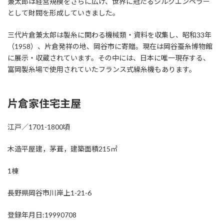
兼太郎は経営規模をさらに広げ、世界に冠たるシルクエンペラー
として財閥を形成していきました。
三代片倉兼太郎は製糸に関わる機械類・資料を収集し、昭和33年
（1958）、片倉発祥の地、岡谷市に寄贈。現在は岡谷蚕糸博物館
に展示・収蔵されています。その中には、日本に唯一現存する、
富岡製糸場で使用されていたフランス式繰糸機もあります。
片倉家住宅主屋
江戸／1701-1800頃
木造平屋建，茅葺，建築面積215㎡
1棟
長野県岡谷市川岸上1-21-6
登録年月日:19990708