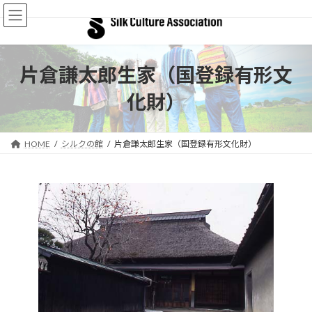
コ
ナ
ン
ビ
テ
ゲ
ン
ー
ツ
シ
片倉謙太郎生家（国登録有形文
へ
ョ
ス
ン
化財）
キ
に
ッ
移
プ
動
HOME
シルクの館
片倉謙太郎生家（国登録有形文化財）