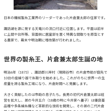
日本の機械製糸工業界のリーダーであった片倉兼太郎の住家です。
諏訪湖を源に発する天竜川の流口付近に位置します。平面は前半
に土間や台所等、背面側に居室部を置く特異な間取りを原型とす
る農家で、幕末や明治期に増改築が行われました。
世界の製糸王、片倉兼太郎生誕の地
明治6年（1873）、諏訪郡川岸村（現岡谷市）の片倉市助が庭先で
10台の座繰り器で糸取りを始めました。これがのちに世界一の生
産量を誇る製糸工場になり、片倉財閥へと発展します。
大きく貢献したのは市助の息子たち。長男の初代片倉兼太郎は経
営を拡大し、弟の今井五介（18歳の時に今井家へ養子）は優良蚕
品種や多条繰糸機など革新的な技術を開発し、その弟の二代片倉